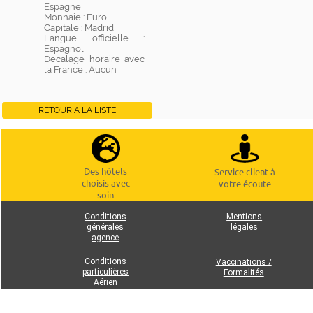
Espagne
Monnaie : Euro
Capitale : Madrid
Langue officielle :
Espagnol
Decalage horaire avec
la France : Aucun
RETOUR A LA LISTE
Des hôtels
Service client à
choisis avec
votre écoute
soin
Conditions
Mentions
générales
légales
agence
Conditions
Vaccinations /
particulières
Formalités
Aérien