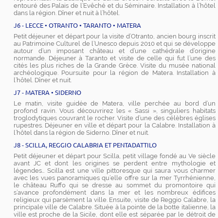
entouré des Palais de l’Evêché et du Séminaire. Installation à l’hôtel
dans la région. Dîner et nuit à l’hôtel.
J6 - LECCE • OTRANTO • TARANTO • MATERA
Petit déjeuner et départ pour la visite d’Otranto, ancien bourg inscrit
au Patrimoine Culturel de l’Unesco depuis 2010 et qui se développe
autour d’un imposant château et d’une cathédrale d’origine
normande. Déjeuner à Taranto et visite de celle qui fut l’une des
cités les plus riches de la Grande Grèce. Visite du musée national
archéologique. Poursuite pour la région de Matera. Installation à
l’hôtel. Dîner et nuit.
J7 - MATERA • SIDERNO
Le matin, visite guidée de Matera, ville perchée au bord d’un
profond ravin. Vous découvrirez les « Sassi », singuliers habitats
troglodytiques couvrant le rocher. Visite d’une des célèbres églises
rupestres. Déjeuner en ville et départ pour la Calabre. Installation à
l’hôtel dans la région de Siderno. Dîner et nuit.
J8 - SCILLA, REGGIO CALABRIA ET PENTADATTILO
Petit déjeuner et départ pour Scilla, petit village fondé au Ve siècle
avant JC et dont les origines se perdent entre mythologie et
légendes… Scilla est une ville pittoresque qui saura vous charmer
avec les vues panoramiques qu’elle offre sur la mer Tyrrhénienne,
le château Ruffo qui se dresse au sommet du promontoire qui
s’avance profondément dans la mer et les nombreux édifices
religieux qui parsèment la ville. Ensuite, visite de Reggio Calabre, la
principale ville de Calabre. Située à la pointe de la botte italienne, la
ville est proche de la Sicile, dont elle est séparée par le détroit de