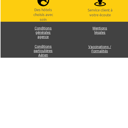
Des hôtels
Service client à
choisis avec
votre écoute
soin
Conditions
Mentions
générales
légales
agence
Conditions
Vaccinations /
particulières
Formalités
Aérien