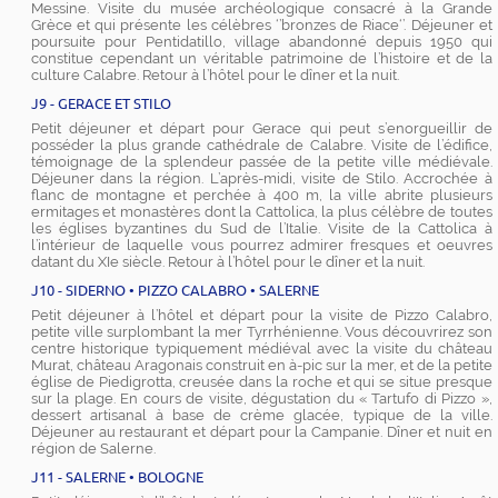
Messine. Visite du musée archéologique consacré à la Grande
Grèce et qui présente les célèbres ‘’bronzes de Riace‘’. Déjeuner et
poursuite pour Pentidatillo, village abandonné depuis 1950 qui
constitue cependant un véritable patrimoine de l’histoire et de la
culture Calabre. Retour à l’hôtel pour le dîner et la nuit.
J9 - GERACE ET STILO
Petit déjeuner et départ pour Gerace qui peut s’enorgueillir de
posséder la plus grande cathédrale de Calabre. Visite de l’édifice,
témoignage de la splendeur passée de la petite ville médiévale.
Déjeuner dans la région. L’après-midi, visite de Stilo. Accrochée à
flanc de montagne et perchée à 400 m, la ville abrite plusieurs
ermitages et monastères dont la Cattolica, la plus célèbre de toutes
les églises byzantines du Sud de l’Italie. Visite de la Cattolica à
l’intérieur de laquelle vous pourrez admirer fresques et oeuvres
datant du XIe siècle. Retour à l’hôtel pour le dîner et la nuit.
J10 - SIDERNO • PIZZO CALABRO • SALERNE
Petit déjeuner à l’hôtel et départ pour la visite de Pizzo Calabro,
petite ville surplombant la mer Tyrrhénienne. Vous découvrirez son
centre historique typiquement médiéval avec la visite du château
Murat, château Aragonais construit en à-pic sur la mer, et de la petite
église de Piedigrotta, creusée dans la roche et qui se situe presque
sur la plage. En cours de visite, dégustation du « Tartufo di Pizzo »,
dessert artisanal à base de crème glacée, typique de la ville.
Déjeuner au restaurant et départ pour la Campanie. Dîner et nuit en
région de Salerne.
J11 - SALERNE • BOLOGNE