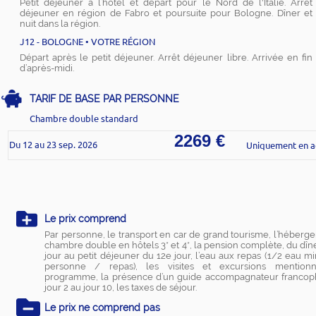
Petit déjeuner à l’hôtel et départ pour le Nord de l'Italie. Arrêt
déjeuner en région de Fabro et poursuite pour Bologne. Dîner et
nuit dans la région.
J12 - BOLOGNE • VOTRE RÉGION
Départ après le petit déjeuner. Arrêt déjeuner libre. Arrivée en fin
d’après-midi.
TARIF DE BASE PAR PERSONNE
Chambre double standard
2269 €
Du 12 au 23 sep. 2026
Uniquement en 
Le prix comprend
Par personne, le transport en car de grand tourisme, l’héberg
chambre double en hôtels 3* et 4*, la pension complète, du dîn
jour au petit déjeuner du 12e jour, l’eau aux repas (1/2 eau m
personne / repas), les visites et excursions mention
programme, la présence d’un guide accompagnateur franco
jour 2 au jour 10, les taxes de séjour.
Le prix ne comprend pas