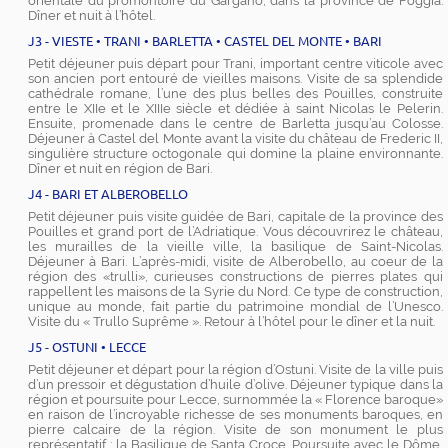
orientale du promontoire du Gargano, dans la province de Foggia.
Dîner et nuit à l’hôtel.
J3 - VIESTE • TRANI • BARLETTA • CASTEL DEL MONTE • BARI
Petit déjeuner puis départ pour Trani, important centre viticole avec
son ancien port entouré de vieilles maisons. Visite de sa splendide
cathédrale romane, l’une des plus belles des Pouilles, construite
entre le XIIe et le XIIIe siècle et dédiée à saint Nicolas le Pelerin.
Ensuite, promenade dans le centre de Barletta jusqu’au Colosse.
Déjeuner à Castel del Monte avant la visite du château de Frederic II,
singulière structure octogonale qui domine la plaine environnante.
Dîner et nuit en région de Bari.
J4 - BARI ET ALBEROBELLO
Petit déjeuner puis visite guidée de Bari, capitale de la province des
Pouilles et grand port de l’Adriatique. Vous découvrirez le château,
les murailles de la vieille ville, la basilique de Saint-Nicolas.
Déjeuner à Bari. L’après-midi, visite de Alberobello, au coeur de la
région des «trulli», curieuses constructions de pierres plates qui
rappellent les maisons de la Syrie du Nord. Ce type de construction,
unique au monde, fait partie du patrimoine mondial de l’Unesco.
Visite du « Trullo Suprême ». Retour à l’hôtel pour le dîner et la nuit.
J5 - OSTUNI • LECCE
Petit déjeuner et départ pour la région d’Ostuni. Visite de la ville puis
d’un pressoir et dégustation d’huile d’olive. Déjeuner typique dans la
région et poursuite pour Lecce, surnommée la « Florence baroque»
en raison de l’incroyable richesse de ses monuments baroques, en
pierre calcaire de la région. Visite de son monument le plus
représentatif : la Basilique de Santa Croce. Poursuite avec le Dôme,