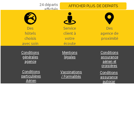
24 départs
AFFICHER PLUS. DE DEPARTS
affichés
Des
Service
Des
hôtels
client à
agence de
choisis
votre
proximité
avec soin
écoute
Conditions
Mentions
Conditions
générales
légales
assurance
agence
aérien et
croisières
Conditions
Vaccinations
Conditions
particulières
/ Formalités
assurance
Aérien
autocar